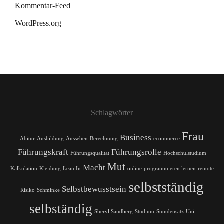
Kommentar-Feed
WordPress.org
Schlagwörter
Frau
Business
Abitur
Ausbildung
Aussehen
Berechnung
ecommerce
Führungskraft
Führungsrolle
Führungsqualität
Hochschulstudium
Mut
Macht
Kalkulation
Kleidung
Lean In
online
programmieren lernen
remote
selbstständig
Selbstbewusstsein
Risiko
Schminke
selbständig
Sheryl Sandberg
Studium
Stundensatz
Uni