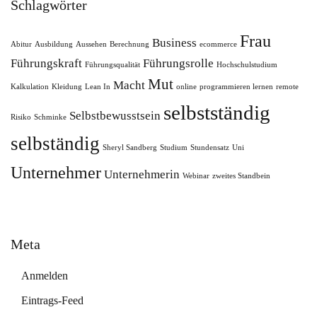
Schlagwörter
Frau
Business
Abitur
Ausbildung
Aussehen
Berechnung
ecommerce
Führungskraft
Führungsrolle
Führungsqualität
Hochschulstudium
Mut
Macht
Kalkulation
Kleidung
Lean In
online
programmieren lernen
remote
selbstständig
Selbstbewusstsein
Risiko
Schminke
selbständig
Sheryl Sandberg
Studium
Stundensatz
Uni
Unternehmer
Unternehmerin
Webinar
zweites Standbein
Meta
Anmelden
Eintrags-Feed