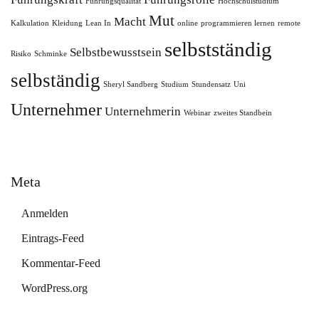
Führungsqualität
Hochschulstudium
Mut
Macht
Kalkulation
Kleidung
Lean In
online
programmieren lernen
remote
selbstständig
Selbstbewusstsein
Risiko
Schminke
selbständig
Sheryl Sandberg
Studium
Stundensatz
Uni
Unternehmer
Unternehmerin
Webinar
zweites Standbein
Meta
Anmelden
Eintrags-Feed
Kommentar-Feed
WordPress.org