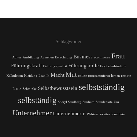
Schlagwörter
Frau
Business
Abitur
Ausbildung
Aussehen
Berechnung
ecommerce
Führungskraft
Führungsrolle
Führungsqualität
Hochschulstudium
Mut
Macht
Kalkulation
Kleidung
Lean In
online
programmieren lernen
remote
selbstständig
Selbstbewusstsein
Risiko
Schminke
selbständig
Sheryl Sandberg
Studium
Stundensatz
Uni
Unternehmer
Unternehmerin
Webinar
zweites Standbein