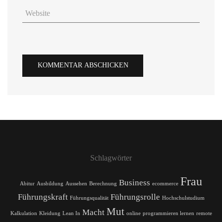
Schlagwörter
Frau
Business
Abitur
Ausbildung
Aussehen
Berechnung
ecommerce
Führungskraft
Führungsrolle
Führungsqualität
Hochschulstudium
Mut
Macht
Kalkulation
Kleidung
Lean In
online
programmieren lernen
remote